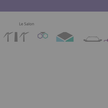
Le Salon
 le lien. Appuyez sur la flèche bas pour ouvrir le sous-men
Facebook
Instagram
Linkedin
Youtube