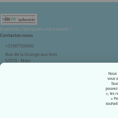
Ensemble, fabriquons votre avenir !
Contactez-nous
+33387556600
Rue de la Grange aux bois
57070 - Metz
France
Nous u
vous o
l’au
pouvez 
Mentions légales
», les 
Politiques cookies
« Pe
souhait
Politiques de confidentialité
CGU
Éthique et conformité