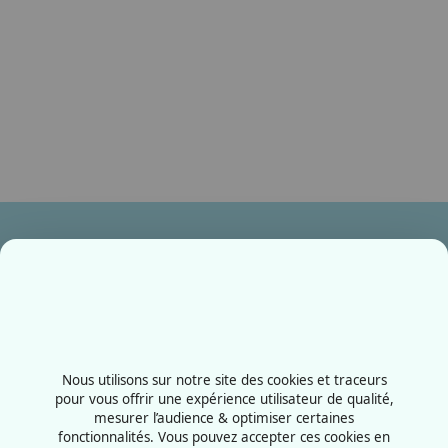
Ensemble, fabriquons votre avenir !
Contactez-nous
+33387556600
Nous utilisons sur notre site des cookies et traceurs
Rue de la Grange aux bois
pour vous offrir une expérience utilisateur de qualité,
mesurer l’audience & optimiser certaines
57070 - Metz
fonctionnalités. Vous pouvez accepter ces cookies en