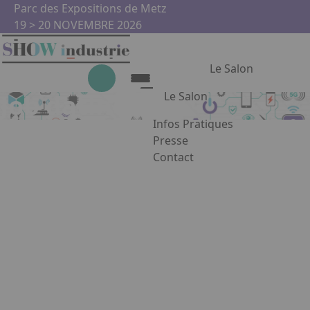
Aller au contenu principal
Panneau de gestion des cookies
Parc des Expositions de Metz
19 > 20 NOVEMBRE 2026
Le Salon
Le Salon
Job dating
Infos Pratiques
Le Salon
Presse
Contact
Show Industrie
Appuyez sur Entrée pour ouvrir
Partenaires
Show Industrie en images
Facebook
Instagram
Linkedin
Youtub