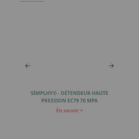
À
SIMPLHY® - DÉTENDEUR HAUTE
MIC
NE
PRESSION EC79 70 MPA
En savoir +
Item
1