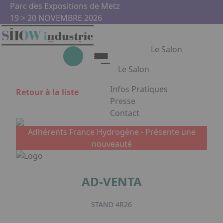
Aller au contenu principal
Panneau de gestion des cookies
Parc des Expositions de Metz
19 > 20 NOVEMBRE 2026
Le Salon
Le Salon
Infos Pratiques
Retour à la liste
Le Salon
Presse
Contact
Show Industrie
Appuyez sur Entrée pour ouvrir
Partenaires
Adhérents France Hydrogène -
Présente une
Show Industrie en images
nouveauté
Facebook
Instagram
Linkedin
Youtub
AD-VENTA
STAND 4R26