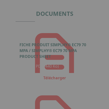
of
9
DOCUMENTS
FICHE PRODUIT SIMPLHY® EC79 70
MPA / SIMPLHY® EC79 70 MPA
PRODUCT SHEET
Format : PDF (440 Ko)
Télécharger