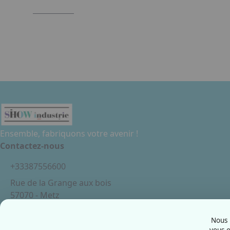
Ensemble, fabriquons votre avenir !
Contactez-nous
+33387556600
Rue de la Grange aux bois
57070 - Metz
France
Nous u