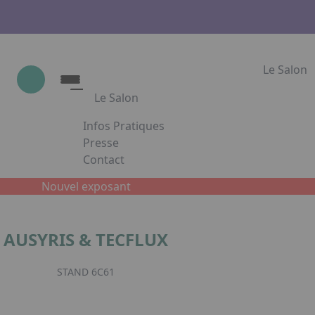
Le Salon
Le Salon
Infos Pratiques
Le Salon
Presse
Contact
Show Industrie
Appuyez sur Entrée pour ouvrir le lien. App
Partenaires
Nouvel exposant
Show Industrie en images
AUSYRIS & TECFLUX
Facebook
Inst
L
STAND 6C61