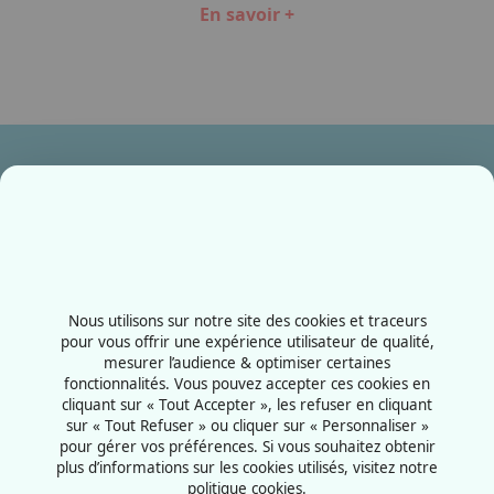
En savoir +
Item
1
of
7
Ensemble, fabriquons votre avenir !
Contactez-nous
+33387556600
Nous utilisons sur notre site des cookies et traceurs
Rue de la Grange aux bois
pour vous offrir une expérience utilisateur de qualité,
mesurer l’audience & optimiser certaines
57070 - Metz
fonctionnalités. Vous pouvez accepter ces cookies en
France
cliquant sur « Tout Accepter », les refuser en cliquant
sur « Tout Refuser » ou cliquer sur « Personnaliser »
pour gérer vos préférences. Si vous souhaitez obtenir
plus d’informations sur les cookies utilisés, visitez notre
politique cookies.