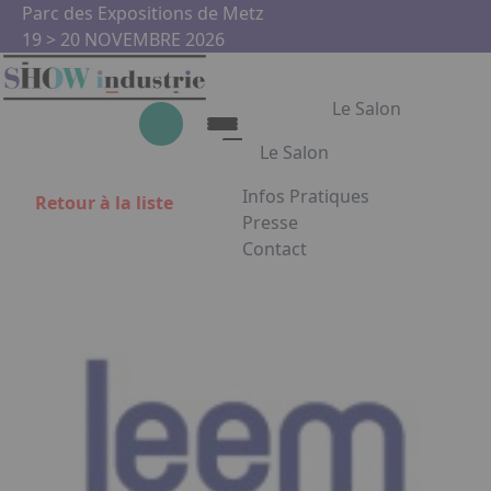
Aller au contenu principal
Panneau de gestion des cookies
Parc des Expositions de Metz
19 > 20 NOVEMBRE 2026
Le Salon
Le Salon
Infos Pratiques
Retour à la liste
Le Salon
Presse
Contact
Show Industrie
Appuyez sur Entrée pour ouvrir
Partenaires
Show Industrie en images
Facebook
Instagram
Linkedin
Youtub