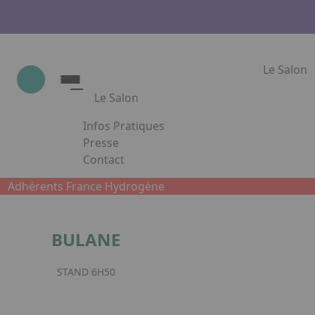
Le Salon
Le Salon
Infos Pratiques
Le Salon
Presse
Contact
Show Industrie
Appuyez sur Entrée pour ouvrir le lien. App
Partenaires
Adhérents France Hydrogène
Show Industrie en images
BULANE
Facebook
Inst
L
STAND 6H50