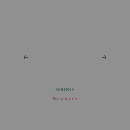
SERIES E
En savoir +
Item
1
of