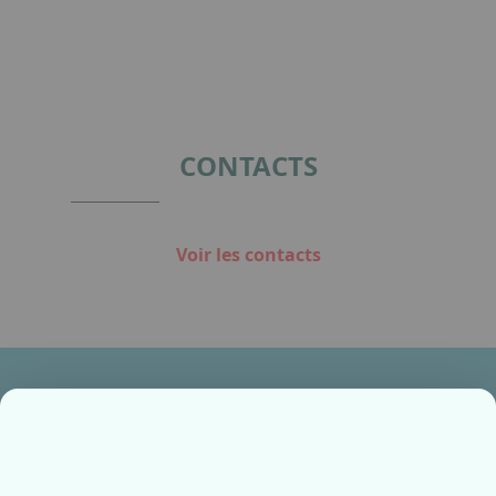
CONTACTS
Voir les contacts
Ensemble, fabriquons votre avenir !
Contactez-nous