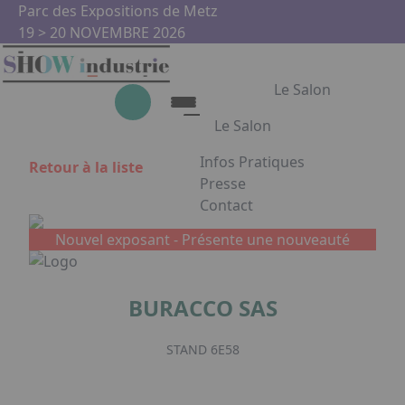
Aller au contenu principal
Panneau de gestion des cookies
Parc des Expositions de Metz
19 > 20 NOVEMBRE 2026
Le Salon
Le Salon
Infos Pratiques
Retour à la liste
Le Salon
Presse
Contact
Show Industrie
Appuyez sur Entrée pour ouvrir
Partenaires
Nouvel exposant -
Présente une nouveauté
Show Industrie en images
BURACCO SAS
Facebook
Instagram
Linkedin
Youtub
STAND 6E58