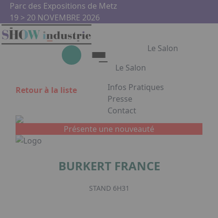
Aller au contenu principal
Panneau de gestion des cookies
Parc des Expositions de Metz
19 > 20 NOVEMBRE 2026
Le Salon
Le Salon
Infos Pratiques
Retour à la liste
Le Salon
Presse
Contact
Show Industrie
Appuyez sur Entrée pour ouvrir
Partenaires
Présente une nouveauté
Show Industrie en images
BURKERT FRANCE
Facebook
Instagram
Linkedin
Youtub
STAND 6H31