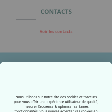
CONTACTS
Voir les contacts
Ensemble, fabriquons votre avenir !
Contactez-nous
+33387556600
Nous utilisons sur notre site des cookies et traceurs
Rue de la Grange aux bois
pour vous offrir une expérience utilisateur de qualité,
mesurer l’audience & optimiser certaines
57070 - Metz
fonctionnalités. Vous pouvez accepter ces cookies en