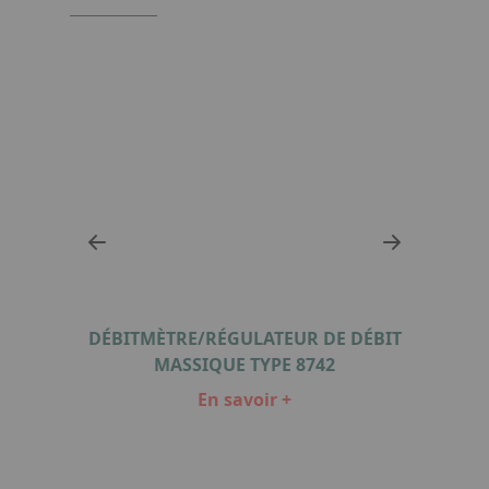
RÉG
IQUE
DÉBITMÈTRE/RÉGULATEUR DE DÉBIT
POUR
MASSIQUE TYPE 8742
En savoir +
Item
1