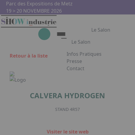
Aller au contenu principal
Panneau de gestion des cookies
Parc des Expositions de Metz
19 > 20 NOVEMBRE 2026
Le Salon
Le Salon
Infos Pratiques
Retour à la liste
Le Salon
Presse
Contact
Show Industrie
Appuyez sur Entrée pour ouvrir
Partenaires
Show Industrie en images
CALVERA HYDROGEN
Facebook
Instagram
Linkedin
Youtub
STAND 4R57
Visiter le site web