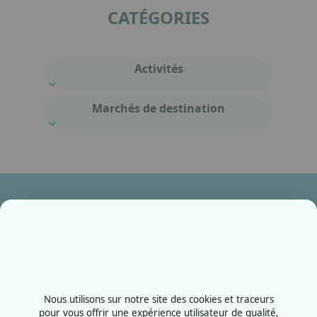
CATÉGORIES
Activités
Marchés de destination
Ensemble, fabriquons votre avenir !
Contactez-nous
+33387556600
Nous utilisons sur notre site des cookies et traceurs
Rue de la Grange aux bois
pour vous offrir une expérience utilisateur de qualité,