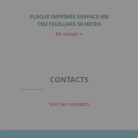
AR
PLAQUE IMPRIMÉE SURFACE 400
V
CM2 FEUILLARD 50 MICRO
En savoir +
Item
1
of
2
CONTACTS
Voir les contacts