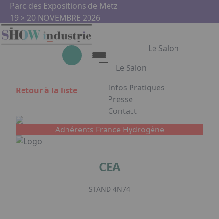
Aller au contenu principal
Panneau de gestion des cookies
Parc des Expositions de Metz
19 > 20 NOVEMBRE 2026
Le Salon
Le Salon
Infos Pratiques
Retour à la liste
Le Salon
Presse
Contact
Show Industrie
Appuyez sur Entrée pour ouvrir
Partenaires
Adhérents France Hydrogène
Show Industrie en images
CEA
Facebook
Instagram
Linkedin
Youtub
STAND 4N74