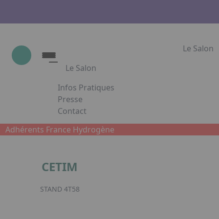
Le Salon
Le Salon
Infos Pratiques
Le Salon
Presse
Contact
Show Industrie
Appuyez sur Entrée pour ouvrir le lien. App
Partenaires
Adhérents France Hydrogène
Show Industrie en images
CETIM
Facebook
Inst
L
STAND 4T58