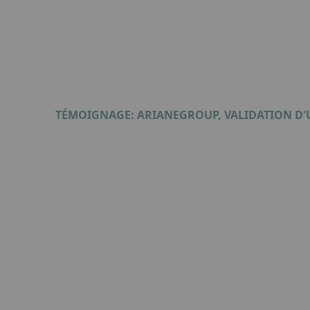
TÉMOIGNAGE: ARIANEGROUP, VALIDATION D'
Format : PDF (506 Ko)