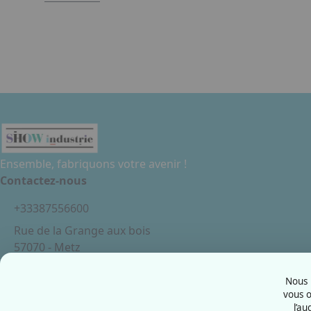
Ensemble, fabriquons votre avenir !
Contactez-nous
+33387556600
Rue de la Grange aux bois
57070 - Metz
France
Nous u
vous o
l’au