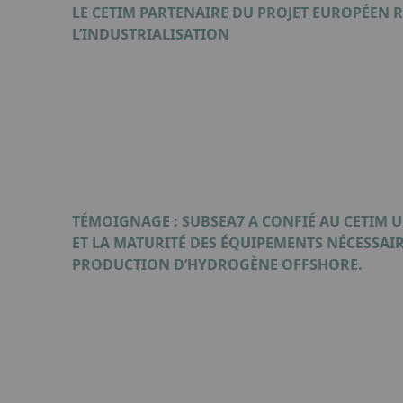
LE CETIM PARTENAIRE DU PROJET EUROPÉEN 
L’INDUSTRIALISATION
Format : PDF (276 Ko)
TÉMOIGNAGE : SUBSEA7 A CONFIÉ AU CETIM 
ET LA MATURITÉ DES ÉQUIPEMENTS NÉCESSAI
PRODUCTION D’HYDROGÈNE OFFSHORE.
Format : PDF (860 Ko)