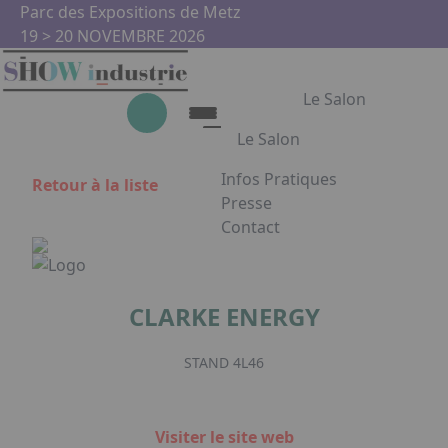
Aller au contenu principal
Panneau de gestion des cookies
Parc des Expositions de Metz
19 > 20 NOVEMBRE 2026
Le Salon
Le Salon
Infos Pratiques
Retour à la liste
Le Salon
Presse
Contact
Show Industrie
Appuyez sur Entrée pour ouvrir
Partenaires
Show Industrie en images
CLARKE ENERGY
Facebook
Instagram
Linkedin
Youtub
STAND 4L46
Visiter le site web