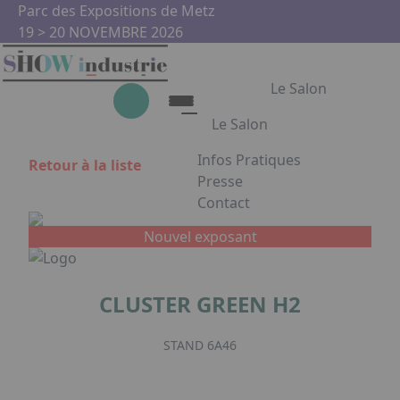
Aller au contenu principal
Panneau de gestion des cookies
Parc des Expositions de Metz
19 > 20 NOVEMBRE 2026
Le Salon
Le Salon
Infos Pratiques
Retour à la liste
Le Salon
Presse
Contact
Show Industrie
Appuyez sur Entrée pour ouvrir
Partenaires
Nouvel exposant
Show Industrie en images
CLUSTER GREEN H2
Facebook
Instagram
Linkedin
Youtub
STAND 6A46