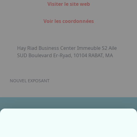
Visiter le site web
Voir les coordonnées
Hay Riad Business Center Immeuble S2 Aile
SUD Boulevard Er-Ryad, 10104 RABAT, MA
NOUVEL EXPOSANT
Ensemble, fabriquons votre avenir !
Contactez-nous