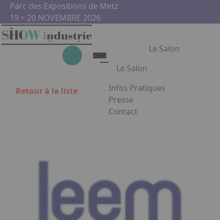
Aller au contenu principal
Panneau de gestion des cookies
Parc des Expositions de Metz
19 > 20 NOVEMBRE 2026
Le Salon
Le Salon
Infos Pratiques
Retour à la liste
Le Salon
Presse
Contact
Show Industrie
Appuyez sur Entrée pour ouvrir
Partenaires
Show Industrie en images
Facebook
Instagram
Linkedin
Youtub