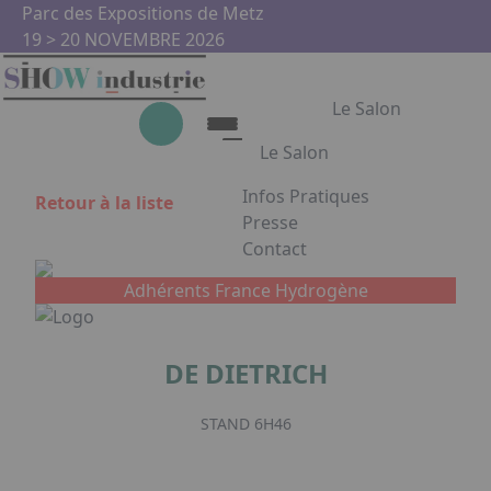
Aller au contenu principal
Panneau de gestion des cookies
Parc des Expositions de Metz
19 > 20 NOVEMBRE 2026
Le Salon
Le Salon
Infos Pratiques
Retour à la liste
Le Salon
Presse
Contact
Show Industrie
Appuyez sur Entrée pour ouvrir
Partenaires
Adhérents France Hydrogène
Show Industrie en images
DE DIETRICH
Facebook
Instagram
Linkedin
Youtub
STAND 6H46