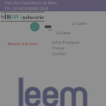
Aller au contenu principal
Panneau de gestion des cookies
Parc des Expositions de Metz
19 > 20 NOVEMBRE 2026
Le Salon
Le Salon
Infos Pratiques
Retour à la liste
Le Salon
Presse
Contact
Show Industrie
Appuyez sur Entrée pour ouvrir
Partenaires
Show Industrie en images
Facebook
Instagram
Linkedin
Youtub