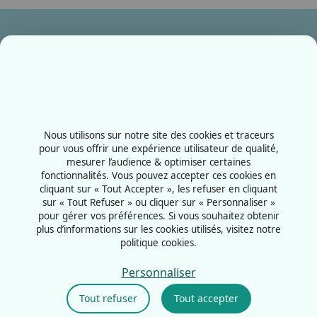
Ensemble, fabriquons votre avenir !
Contactez-nous
+33387556600
Nous utilisons sur notre site des cookies et traceurs
Rue de la Grange aux bois
pour vous offrir une expérience utilisateur de qualité,
mesurer l’audience & optimiser certaines
57070 - Metz
fonctionnalités. Vous pouvez accepter ces cookies en
France
cliquant sur « Tout Accepter », les refuser en cliquant
sur « Tout Refuser » ou cliquer sur « Personnaliser »
pour gérer vos préférences. Si vous souhaitez obtenir
plus d’informations sur les cookies utilisés, visitez notre
politique cookies.
Mentions légales
Politiques cookies
Personnaliser
Politiques de confidentialité
Tout refuser
Tout accepter
CGU