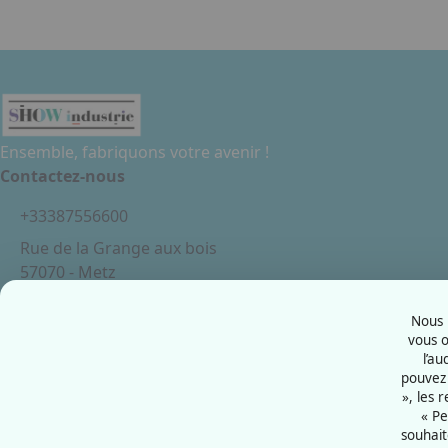
Ensemble, fabriquons votre avenir !
Contactez-nous
+33387556600
Rue de la Grange aux bois
57070 - Metz
France
Nous u
vous o
l’au
pouvez 
Mentions légales
», les 
Politiques cookies
« Pe
souhait
Politiques de confidentialité