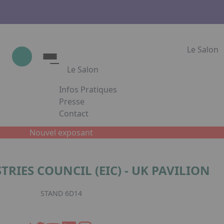
Le Salon
Le Salon
Infos Pratiques
Le Salon
Presse
Contact
Show Industrie
Appuyez sur Entrée pour ouvrir le lien. App
Partenaires
Nouvel exposant
Show Industrie en images
RIES COUNCIL (EIC) - UK PAVILION
Facebook
Inst
L
STAND 6D14