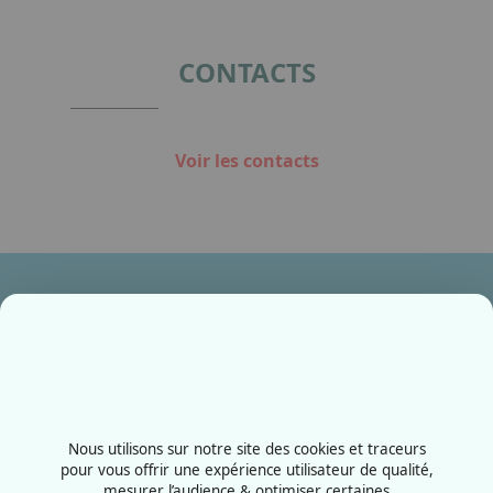
CONTACTS
Voir les contacts
Ensemble, fabriquons votre avenir !
Contactez-nous
+33387556600
Nous utilisons sur notre site des cookies et traceurs
Rue de la Grange aux bois
pour vous offrir une expérience utilisateur de qualité,
mesurer l’audience & optimiser certaines