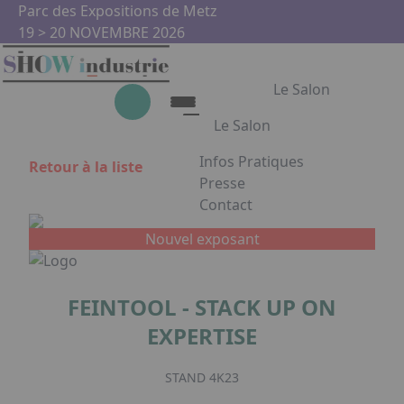
Aller au contenu principal
Panneau de gestion des cookies
Parc des Expositions de Metz
19 > 20 NOVEMBRE 2026
Le Salon
Le Salon
Infos Pratiques
Retour à la liste
Le Salon
Presse
Contact
Show Industrie
Appuyez sur Entrée pour ouvrir
Partenaires
Nouvel exposant
Show Industrie en images
FEINTOOL - STACK UP ON
Facebook
Instagram
Linkedin
Youtub
EXPERTISE
STAND 4K23