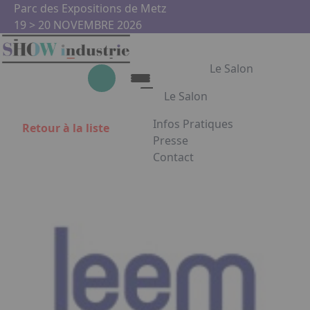
Aller au contenu principal
Panneau de gestion des cookies
Parc des Expositions de Metz
19 > 20 NOVEMBRE 2026
Le Salon
Le Salon
Infos Pratiques
Retour à la liste
Le Salon
Presse
Contact
Show Industrie
Appuyez sur Entrée pour ouvrir
Partenaires
Show Industrie en images
Facebook
Instagram
Linkedin
Youtub