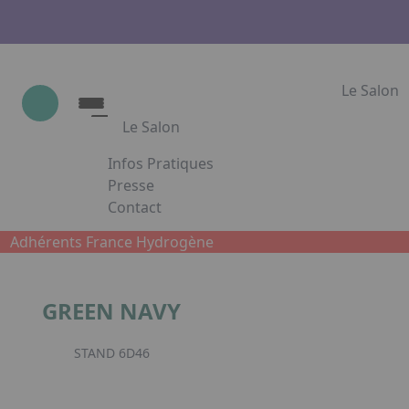
Le Salon
Le Salon
Infos Pratiques
Le Salon
Presse
Contact
Show Industrie
Appuyez sur Entrée pour ouvrir le lien. App
Partenaires
Adhérents France Hydrogène
Show Industrie en images
GREEN NAVY
Facebook
Inst
L
STAND 6D46