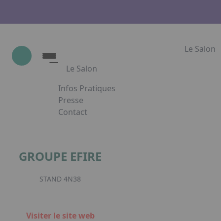
Le Salon
Le Salon
Infos Pratiques
Le Salon
Presse
Contact
Show Industrie
Appuyez sur Entrée pour ouvrir le lien. App
Partenaires
Show Industrie en images
GROUPE EFIRE
Facebook
Inst
L
STAND 4N38
Visiter le site web