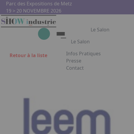
Aller au contenu principal
Panneau de gestion des cookies
Parc des Expositions de Metz
19 > 20 NOVEMBRE 2026
Le Salon
Le Salon
Infos Pratiques
Retour à la liste
Le Salon
Presse
Contact
Show Industrie
Appuyez sur Entrée pour ouvrir
Partenaires
Show Industrie en images
Facebook
Instagram
Linkedin
Youtub