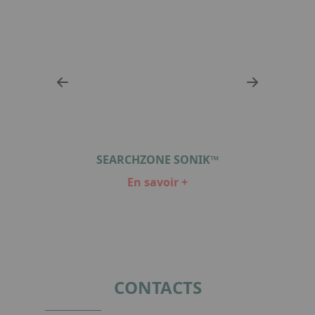
SEARCHZONE SONIK™
XNX
En savoir +
Item
1
of
5
CONTACTS