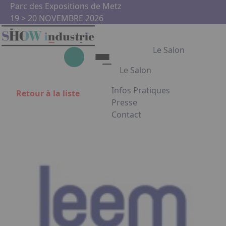
Aller au contenu principal
Panneau de gestion des cookies
Parc des Expositions de Metz
19 > 20 NOVEMBRE 2026
Le Salon
Le Salon
Infos Pratiques
Retour à la liste
Le Salon
Presse
Contact
Show Industrie
Appuyez sur Entrée pour ouvrir
Partenaires
Show Industrie en images
Facebook
Instagram
Linkedin
Youtub