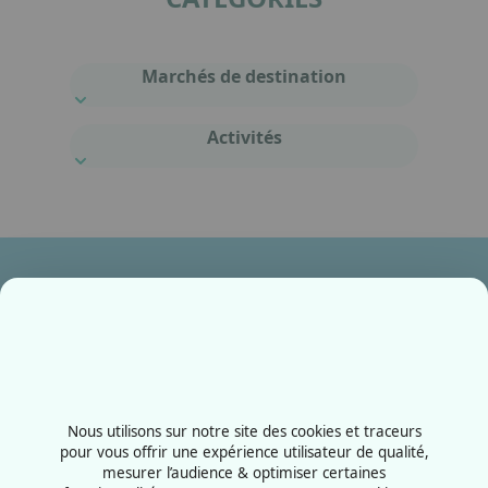
Marchés de destination
Activités
Ensemble, fabriquons votre avenir !
Contactez-nous
+33387556600
Nous utilisons sur notre site des cookies et traceurs
Rue de la Grange aux bois
pour vous offrir une expérience utilisateur de qualité,
mesurer l’audience & optimiser certaines
57070 - Metz