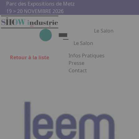
Aller au contenu principal
Panneau de gestion des cookies
Parc des Expositions de Metz
19 > 20 NOVEMBRE 2026
Le Salon
Le Salon
Infos Pratiques
Retour à la liste
Le Salon
Presse
Contact
Show Industrie
Appuyez sur Entrée pour ouvrir
Partenaires
Show Industrie en images
Facebook
Instagram
Linkedin
Youtub