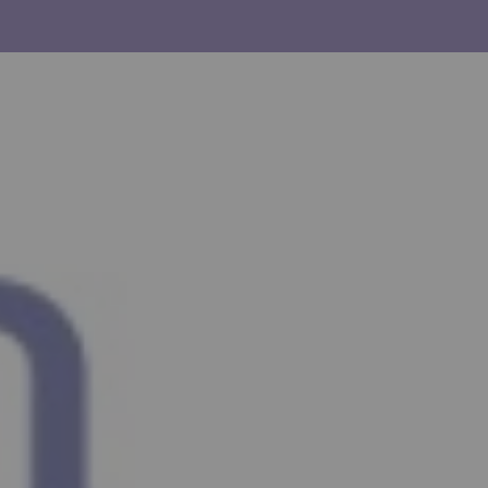
uyez sur la flèche bas pour ouvrir le sous-menu.
agram
inkedin
Youtube