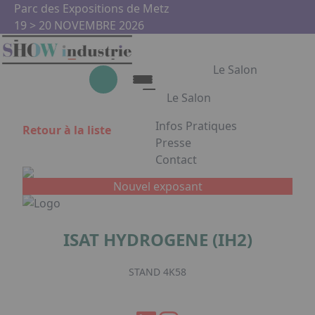
Aller au contenu principal
Panneau de gestion des cookies
Parc des Expositions de Metz
19 > 20 NOVEMBRE 2026
Le Salon
Le Salon
Infos Pratiques
Retour à la liste
Le Salon
Presse
Contact
Show Industrie
Appuyez sur Entrée pour ouvrir
Partenaires
Nouvel exposant
Show Industrie en images
ISAT HYDROGENE (IH2)
Facebook
Instagram
Linkedin
Youtub
STAND 4K58