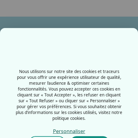
Ensemble, fabriquons votre avenir !
Contactez-nous
+33387556600
Nous utilisons sur notre site des cookies et traceurs
Rue de la Grange aux bois
pour vous offrir une expérience utilisateur de qualité,
mesurer l’audience & optimiser certaines
57070 - Metz
fonctionnalités. Vous pouvez accepter ces cookies en
France
cliquant sur « Tout Accepter », les refuser en cliquant
sur « Tout Refuser » ou cliquer sur « Personnaliser »
pour gérer vos préférences. Si vous souhaitez obtenir
plus d’informations sur les cookies utilisés, visitez notre
politique cookies.
Mentions légales
Politiques cookies
Personnaliser
Politiques de confidentialité