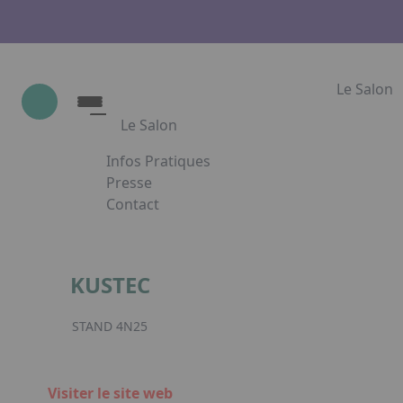
Le Salon
Le Salon
Infos Pratiques
Le Salon
Presse
Contact
Show Industrie
Appuyez sur Entrée pour ouvrir le lien. App
Partenaires
Show Industrie en images
KUSTEC
Facebook
Inst
L
STAND 4N25
Visiter le site web