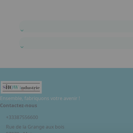
Ensemble, fabriquons votre avenir !
Contactez-nous
+33387556600
Rue de la Grange aux bois