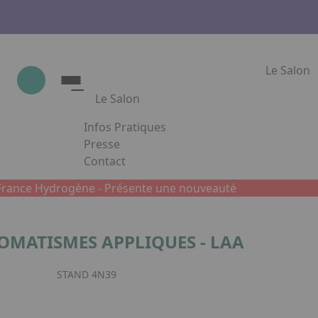
Le Salon
Le Salon
Infos Pratiques
Le Salon
Presse
Contact
Show Industrie
Appuyez sur Entrée pour ouvrir le lien. App
Partenaires
France Hydrogène -
Présente une nouveauté
Show Industrie en images
OMATISMES APPLIQUES - LAA
Facebook
Inst
L
STAND 4N39