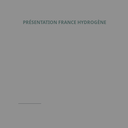
PRÉSENTATION FRANCE HYDROGÈNE
Format : PDF (677 Ko)