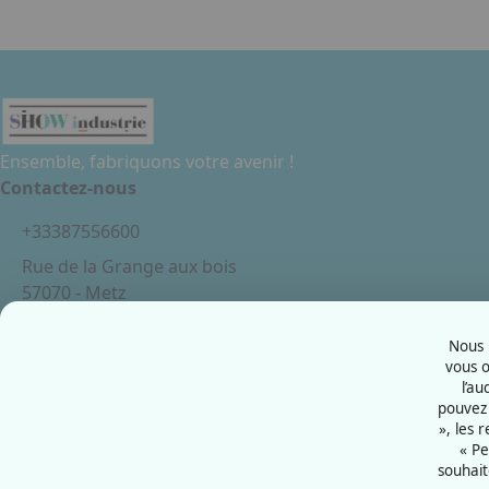
Ensemble, fabriquons votre avenir !
Contactez-nous
+33387556600
Rue de la Grange aux bois
57070 - Metz
France
Nous u
vous o
l’au
pouvez 
Mentions légales
», les 
Politiques cookies
« Pe
souhait
Politiques de confidentialité