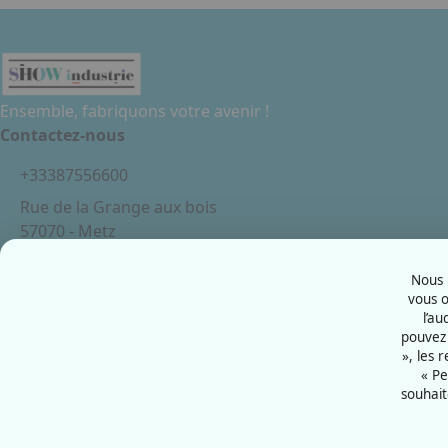
Ensemble, fabriquons votre avenir !
Contactez-nous
+33387556600
Rue de la Grange aux bois
57070 - Metz
France
Nous u
vous o
l’au
pouvez 
Mentions légales
», les 
Politiques cookies
« Pe
souhait
Politiques de confidentialité
CGU
Éthique et conformité