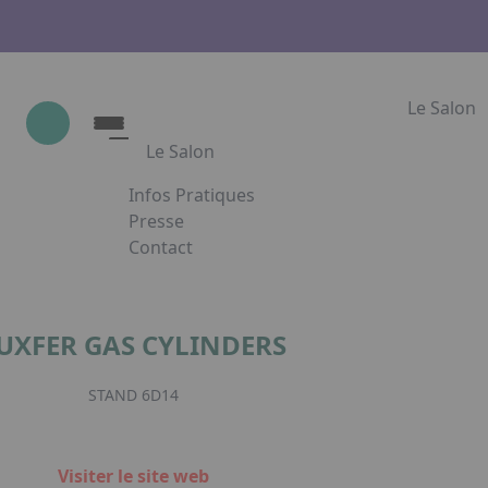
Le Salon
Le Salon
Infos Pratiques
Le Salon
Presse
Contact
Show Industrie
Appuyez sur Entrée pour ouvrir le lien. App
Partenaires
Show Industrie en images
UXFER GAS CYLINDERS
Facebook
Inst
L
STAND 6D14
Visiter le site web