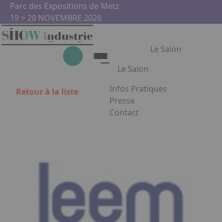
Aller au contenu principal
Panneau de gestion des cookies
Parc des Expositions de Metz
19 > 20 NOVEMBRE 2026
Le Salon
Le Salon
Infos Pratiques
Retour à la liste
Le Salon
Presse
Contact
Show Industrie
Appuyez sur Entrée pour ouvrir
Partenaires
Show Industrie en images
Facebook
Instagram
Linkedin
Youtub