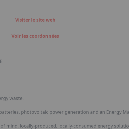
Visiter le site web
Voir les coordonnées
E
ergy waste.
e batteries, photovoltaic power generation and an Energy
f mind, locally-produced, locally-consumed energy soluti