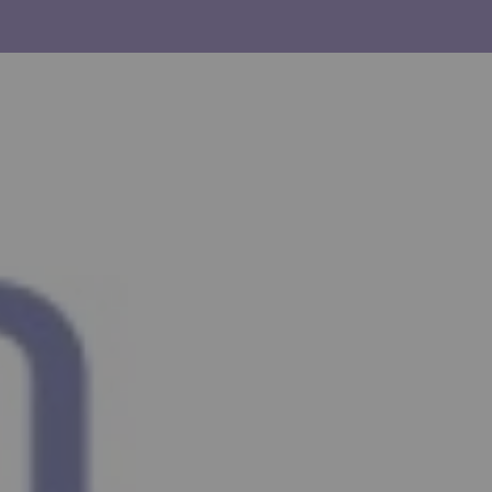
uyez sur la flèche bas pour ouvrir le sous-menu.
agram
inkedin
Youtube