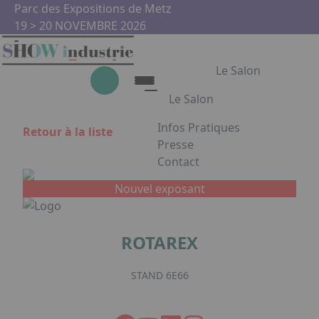
Aller au contenu principal
Panneau de gestion des cookies
Parc des Expositions de Metz
19 > 20 NOVEMBRE 2026
Le Salon
Le Salon
Infos Pratiques
Retour à la liste
Le Salon
Presse
Contact
Show Industrie
Appuyez sur Entrée pour ouvrir
Partenaires
Nouvel exposant
Show Industrie en images
ROTAREX
Facebook
Instagram
Linkedin
Youtub
STAND 6E66