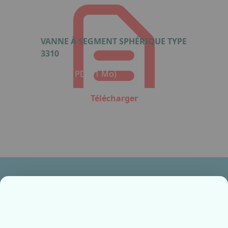
VANNE À SEGMENT SPHÉRIQUE TYPE
3310
Format : PDF (1 Mo)
Télécharger
Ensemble, fabriquons votre avenir !
Contactez-nous