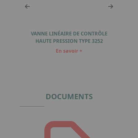
ÔLE
VANNE LINÉAIRE DE CONTRÔLE
VA
3510
HAUTE PRESSION TYPE 3252
En savoir +
Item
1
of
3
DOCUMENTS