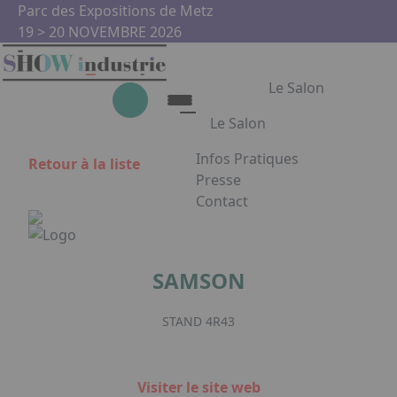
Aller au contenu principal
Panneau de gestion des cookies
Parc des Expositions de Metz
19 > 20 NOVEMBRE 2026
Le Salon
Le Salon
Infos Pratiques
Retour à la liste
Le Salon
Presse
Contact
Show Industrie
Appuyez sur Entrée pour ouvrir
Partenaires
Show Industrie en images
SAMSON
Facebook
Instagram
Linkedin
Youtub
STAND 4R43
Visiter le site web