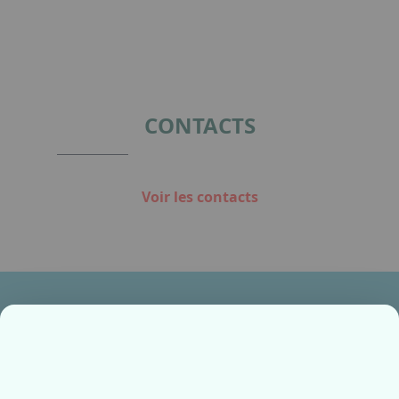
CONTACTS
Voir les contacts
Ensemble, fabriquons votre avenir !
Contactez-nous