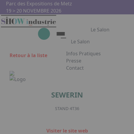
Aller au contenu principal
Panneau de gestion des cookies
Parc des Expositions de Metz
19 > 20 NOVEMBRE 2026
Le Salon
Le Salon
Infos Pratiques
Retour à la liste
Le Salon
Presse
Contact
Show Industrie
Appuyez sur Entrée pour ouvrir
Partenaires
Show Industrie en images
SEWERIN
Facebook
Instagram
Linkedin
Youtub
STAND 4T36
Visiter le site web