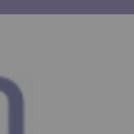
uyez sur la flèche bas pour ouvrir le sous-menu.
agram
inkedin
Youtube