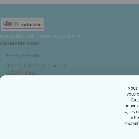
Ensemble, fabriquons votre avenir !
Contactez-nous
+33387556600
Rue de la Grange aux bois
57070 - Metz
France
Nous u
vous o
l’au
pouvez 
Mentions légales
», les 
Politiques cookies
« Pe
souhait
Politiques de confidentialité
CGU