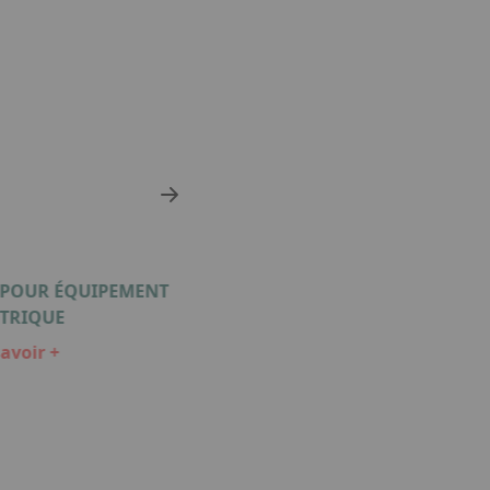
 POUR ÉQUIPEMENT
DISSIPATEUR THERMIQU
CTRIQUE
En savoir +
avoir +