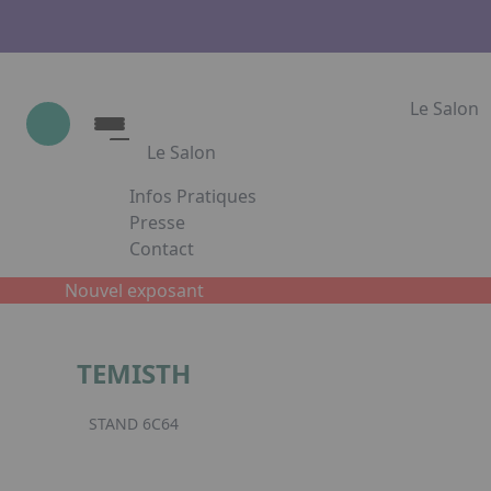
Le Salon
Le Salon
Infos Pratiques
Le Salon
Presse
Contact
Show Industrie
Appuyez sur Entrée pour ouvrir le lien. App
Partenaires
Nouvel exposant
Show Industrie en images
TEMISTH
Facebook
Inst
L
STAND 6C64