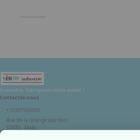
Ensemble, fabriquons votre avenir !
Contactez-nous
+33387556600
Rue de la Grange aux bois
57070 - Metz
France