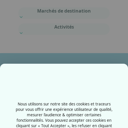
Marchés de destination
Activités
Ensemble, fabriquons votre avenir !
Contactez-nous
+33387556600
Nous utilisons sur notre site des cookies et traceurs
Rue de la Grange aux bois
pour vous offrir une expérience utilisateur de qualité,
mesurer l’audience & optimiser certaines
57070 - Metz
fonctionnalités. Vous pouvez accepter ces cookies en
France
cliquant sur « Tout Accepter », les refuser en cliquant