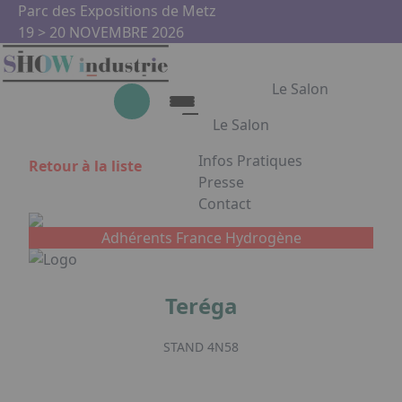
Aller au contenu principal
Panneau de gestion des cookies
Parc des Expositions de Metz
19 > 20 NOVEMBRE 2026
Le Salon
Le Salon
Infos Pratiques
Retour à la liste
Le Salon
Presse
Contact
Show Industrie
Appuyez sur Entrée pour ouvrir
Partenaires
Adhérents France Hydrogène
Show Industrie en images
Teréga
Facebook
Instagram
Linkedin
Youtub
STAND 4N58