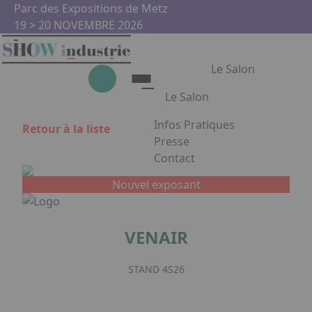
Aller au contenu principal
Panneau de gestion des cookies
Parc des Expositions de Metz
19 > 20 NOVEMBRE 2026
Le Salon
Le Salon
Infos Pratiques
Retour à la liste
Le Salon
Presse
Contact
Show Industrie
Appuyez sur Entrée pour ouvrir
Partenaires
Nouvel exposant
Show Industrie en images
VENAIR
Facebook
Instagram
Linkedin
Youtub
STAND 4S26