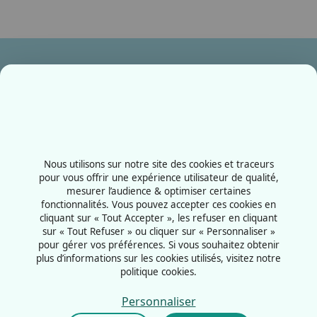
Ensemble, fabriquons votre avenir !
Contactez-nous
+33387556600
Nous utilisons sur notre site des cookies et traceurs
Rue de la Grange aux bois
pour vous offrir une expérience utilisateur de qualité,
mesurer l’audience & optimiser certaines
57070 - Metz
fonctionnalités. Vous pouvez accepter ces cookies en
France
cliquant sur « Tout Accepter », les refuser en cliquant
sur « Tout Refuser » ou cliquer sur « Personnaliser »
pour gérer vos préférences. Si vous souhaitez obtenir
plus d’informations sur les cookies utilisés, visitez notre
politique cookies.
Mentions légales
Politiques cookies
Personnaliser
Politiques de confidentialité